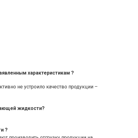
заявленным характеристикам ?
ективно не устроило качество продукции –
рзающей жидкости?
и ?
ют производить отгрузку продукции на