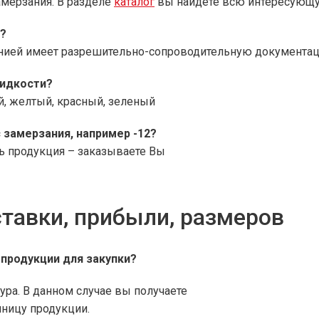
амерзания. В разделе
каталог
вы найдете всю интересующ
и?
нией имеет разрешительно-сопроводительную документаци
идкости?
й, желтый, красный, зеленый
 замерзания, например -12?
ь продукция – заказываете Вы
тавки, прибыли, размеров
продукции для закупки?
ура. В данном случае вы получаете
ницу продукции.