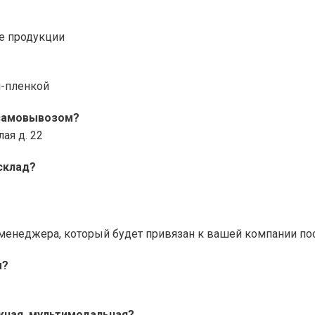
ие продукции
ч-пленкой
 самовывозом?
лая д. 22
склад?
менеджера, который будет привязан к вашей компании пос
м?
жная, мультимодальная?