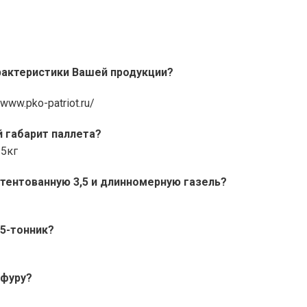
рактеристики Вашей продукции?
ww.pko-patriot.ru/
й габарит паллета?
25кг
тентованную 3,5 и длинномерную газель?
5-тонник?
 фуру?