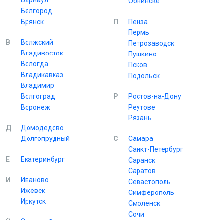
Барнаул
Обнинске
Белгород
Брянск
П
Пенза
Пермь
В
Волжский
Петрозаводск
Владивосток
Пушкино
Вологда
Псков
Владикавказ
Подольск
Владимир
Волгоград
Р
Ростов-на-Дону
Воронеж
Реутове
Рязань
Д
Домодедово
Долгопрудный
С
Самара
Санкт-Петербург
Е
Екатеринбург
Саранск
Саратов
И
Иваново
Севастополь
Ижевск
Симферополь
Иркутск
Смоленск
Сочи