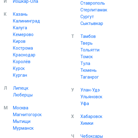
Й
Йошкар-Ола
Ставрополь
Стерлитамак
К
Казань
Сургут
Калининград
Сыктывкар
Калуга
Кемерово
Т
Тамбов
Киров
Тверь
Кострома
Тольятти
Краснодар
Томск
Королёв
Тула
Курск
Тюмень
Курган
Таганрог
Л
Липецк
У
Улан-Удэ
Люберцы
Ульяновск
Уфа
М
Москва
Магнитогорск
Х
Хабаровск
Мытищи
Химки
Мурманск
Ч
Чебоксары